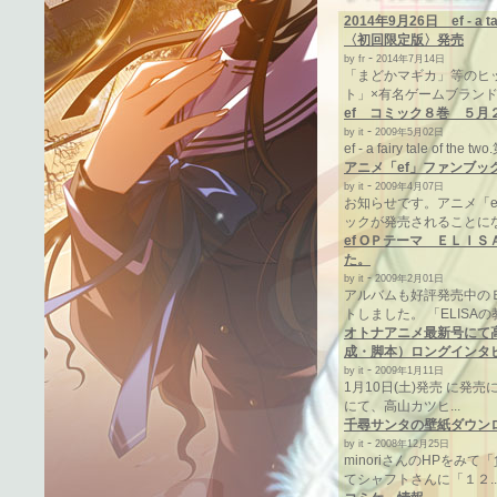
2014年9月26日 ef - a tal
〈初回限定版〉発売
-
by fr
2014年7月14日
「まどかマギカ」等のヒ
ト」×有名ゲームブランド「m
ef コミック８巻 ５月
-
by it
2009年5月02日
ef - a fairy tale of 
アニメ「ef」ファンブッ
-
by it
2009年4月07日
お知らせです。アニメ「e
ックが発売されることになり
ef OＰテーマ ＥＬＩ
た。
-
by it
2009年2月01日
アルバムも好評発売中の
トしました。 「ELISAの教.
オトナアニメ最新号にて
成・脚本）ロングインタ
-
by it
2009年1月11日
1月10日(土)発売 に発売
にて、高山カツヒ...
千尋サンタの壁紙ダウン
-
by it
2008年12月25日
minoriさんのHPをみ
てシャフトさんに「１２..