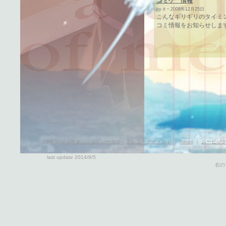
コミケ 情報
-
by it
2008年12月25日
こんなギリギリのタイミ
コミ情報をお知らせします。
LINKS:
ジェネオン・ユニバーサル・エンターテイメント
｜
minori
｜
ムービッ
last update 2014/9/5
右の