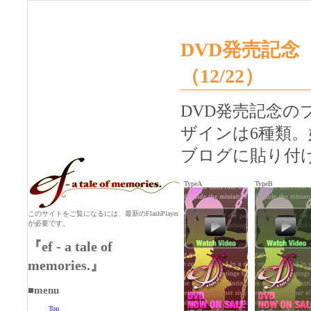
DVD発売記念 
（12/22）
DVD発売記念
ザインは6種類
ブログに貼り付
TypeA
TypeB
このサイトをご覧になるには、最新のFlashPlayer
が必要です。
『ef - a tale of
memories.』
■menu
Top