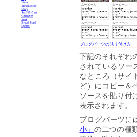
News
ムービー大
ムービー大
Introduction
Story
Staff & Cast
Character
Item
Broad Band
ムービー小
ムービー小
Special
ブログパーツの貼り付け方
下記のそれぞれ
されているソー
なところ（サイ
ど）にコピー＆
ソースを貼り付
表示されます。
ブログパーツに
小」
の二つの種