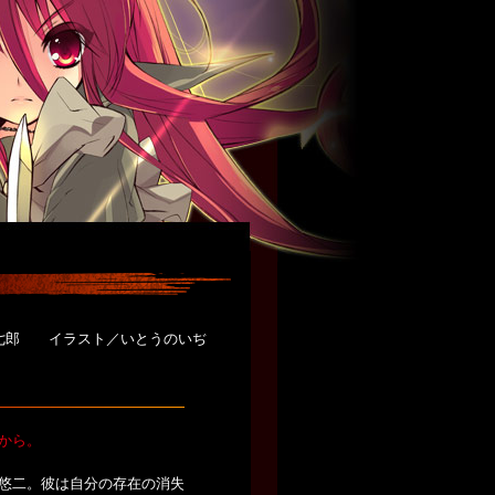
七郎 イラスト／いとうのいぢ
から。
悠二。彼は自分の存在の消失