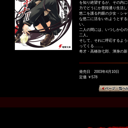
を知り絶望するが、その内に
力でどうにか普段通り生活し
悠二を護る灼眼の少女・シャ
な悠二に活をいれようとする
い。
二人の間には、いつしか心の
二人。
そして、それに呼応するよう
ってくる……。
奇才・高橋弥七郎、渾身の新シ
発売日 2003年4月10日
定価 ￥578