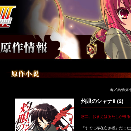
著／高橋弥
灼眼のシャナII (2)
悠二、おまえはあたしが護る
『すでに存在亡き者』だった