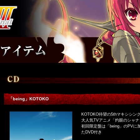
「being」KOTOKO
KOTOKO待望の5thマキシシン
大人気TVアニメ「灼眼のシャ
初回限定盤は「being」のPV
たDVD付き