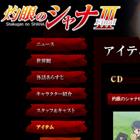
灼眼のシャナII S