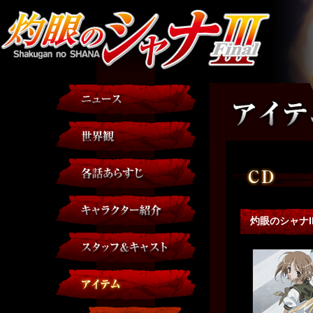
灼眼のシャナII S