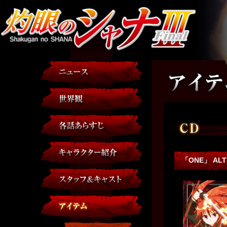
「ONE」 ALT