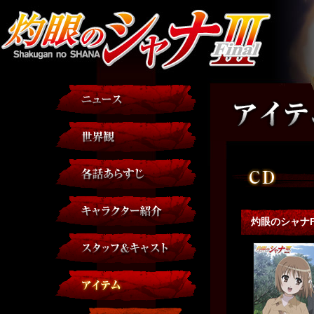
灼眼のシャナF S