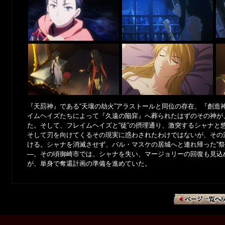
『天罰神』である“天壤の劫火”アラストールと同位の存在、『創造神
イムヘイズたちによって『久遠の陥穽』へ葬られたはずのその神が
た。そして、フレイムヘイズと“徒”の摂理通り、激突するシャナと
そして刃を向けてくるその現実に惑わされたわけではないが、その
ける。シャナを消滅させず、バル・マスケの居城へと連れ帰った“祭
―。その頃御崎市では、シャナを失い、マージョリーの回復も見込
が、単身で奪還計画の準備を進めていた。