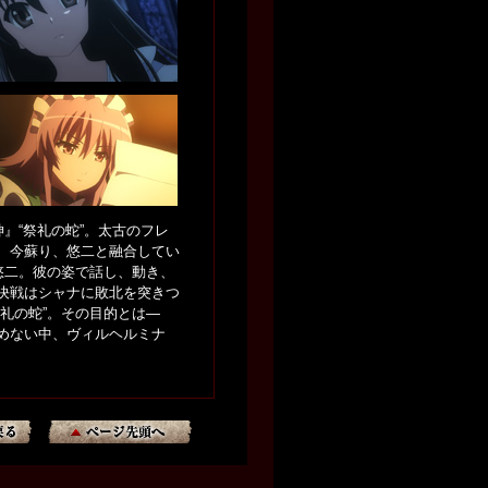
』“祭礼の蛇”。太古のフレ
、今蘇り、悠二と融合してい
悠二。彼の姿で話し、動き、
決戦はシャナに敗北を突きつ
礼の蛇”。その目的とは―
めない中、ヴィルヘルミナ