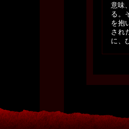
意味
る。
を抱
され
に、