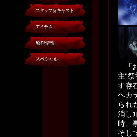
「お
主“
す存
ヘカ
られ
消し
時、
そし