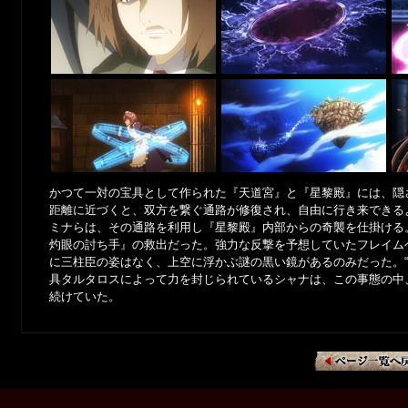
かつて一対の宝具として作られた『天道宮』と『星黎殿』には、隠
距離に近づくと、双方を繋ぐ通路が修復され、自由に行き来できる
ミナらは、その通路を利用し『星黎殿』内部からの奇襲を仕掛ける
灼眼の討ち手』の救出だった。強力な反撃を予想していたフレイム
に三柱臣の姿はなく、上空に浮かぶ謎の黒い鏡があるのみだった。“
具タルタロスによって力を封じられているシャナは、この事態の中
続けていた。