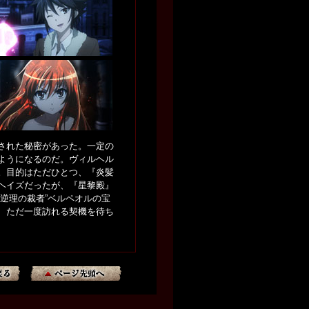
された秘密があった。一定の
ようになるのだ。ヴィルヘル
。目的はただひとつ、『炎髪
ヘイズだったが、『星黎殿』
逆理の裁者”ベルペオルの宝
、ただ一度訪れる契機を待ち