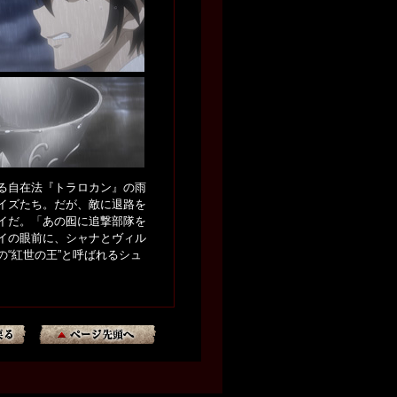
る自在法『トラロカン』の雨
イズたち。だが、敵に退路を
イだ。「あの囮に追撃部隊を
イの眼前に、シャナとヴィル
“紅世の王”と呼ばれるシュ