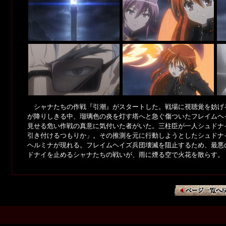
シャナたちの作戦『引潮』がスタートした。戦場に視聴覚を妨げ
が降りしきる中、瑠璃色の炎を灯す塔へと急ぐ傷ついたフレイムヘ
見せる危い作戦の真意に気付いた者がいた。三柱臣が一人シュドナ
引き付けるつもりか」。その推測を元に行動しようとしたシュドナ
ヘルミナが現れる。フレイムヘイズ兵団壊滅を阻止するため、最悪の
ドナイを止めるシャナたちの戦いが、雨に煙る空で火花を散らす。