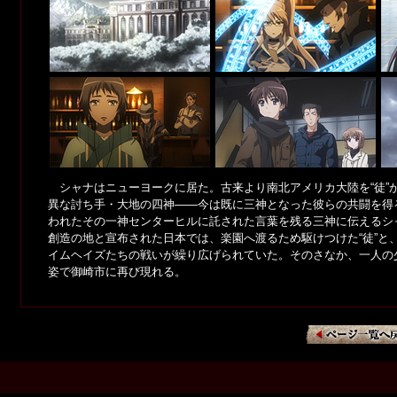
シャナはニューヨークに居た。古来より南北アメリカ大陸を“徒”
異な討ち手・大地の四神――今は既に三神となった彼らの共闘を得
われたその一神センターヒルに託された言葉を残る三神に伝えるシ
創造の地と宣布された日本では、楽園へ渡るため駆けつけた“徒”と
イムヘイズたちの戦いが繰り広げられていた。そのさなか、一人の
姿で御崎市に再び現れる。