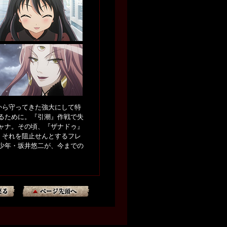
から守ってきた強大にして特
るために。『引潮』作戦で失
ャナ。その頃、『ザナドゥ』
、それを阻止せんとするフレ
少年・坂井悠二が、今までの