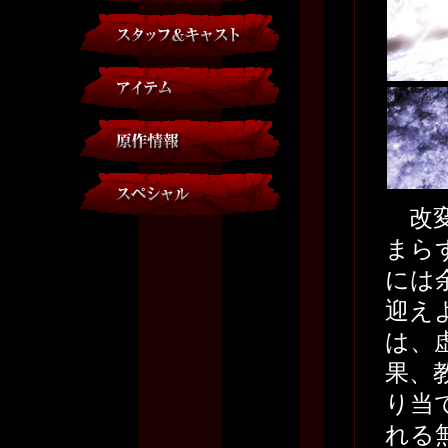
改変
まら
には
迎え
は、
果、
り当
れる