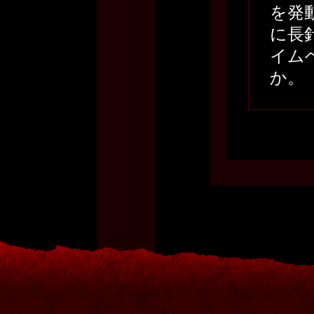
を発
に長
イム
か。