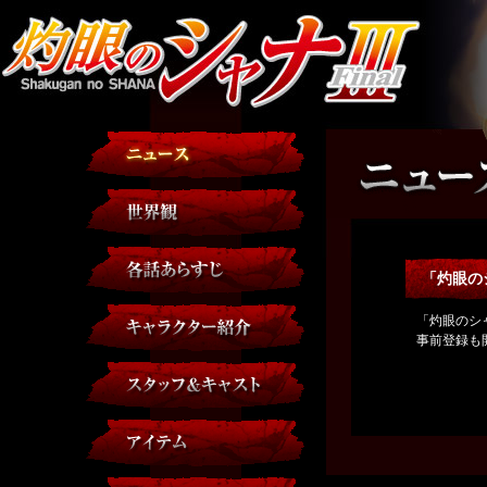
「灼眼の
「灼眼のシ
事前登録も