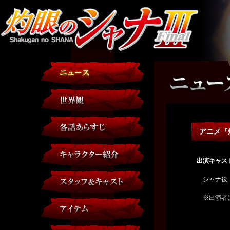
アニメ『
出演キャス
シャナ役：
※出演者は