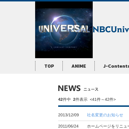
TOP
ANIME
J-Content
42
件中
2
件表示
<41
件
～
42
件
>
2013/12/09
社名変更のお知らせ
2011/06/24
ホームページをリニュ