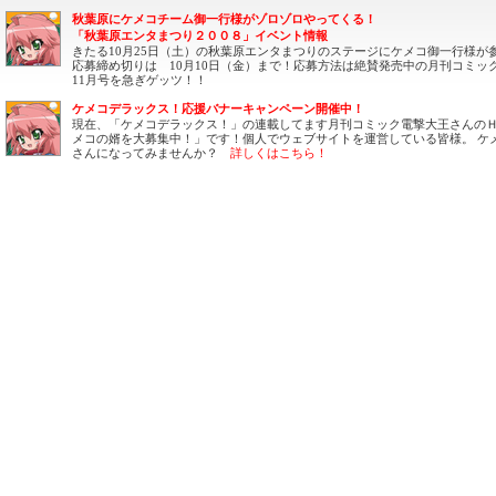
秋葉原にケメコチーム御一行様がゾロゾロやってくる！
「秋葉原エンタまつり２００８」イベント情報
きたる10月25日（土）の秋葉原エンタまつりのステージにケメコ御一行様が
応募締め切りは 10月10日（金）まで！応募方法は絶賛発売中の月刊コミッ
11月号を急ぎゲッツ！！
ケメコデラックス！応援バナーキャンペーン開催中！
現在、「ケメコデラックス！」の連載してます月刊コミック電撃大王さんのＨ
メコの婿を大募集中！」です！個人でウェブサイトを運営している皆様。 ケ
さんになってみませんか？
詳しくはこちら！