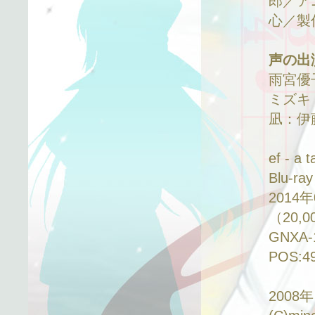
郎／ア
心／製
声の出
雨宮優
ミズキ
凪：伊
ef - a 
Blu-
2014
（20,
GNXA-
POS:4
2008