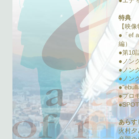
●エデ
特典
【映像
●「ef a
編）
●第10話
●ノンクレ
●ノンクレ
●ノンクレ
●"ebull
●プロ
●SPO
あらす
火村夕