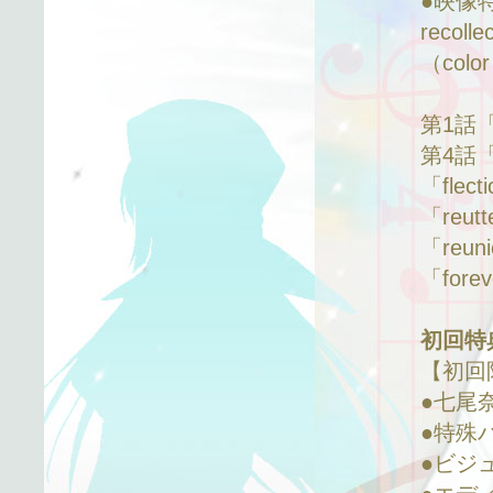
●映像特典
recol
（colo
第1話「
第4話「
「flec
「reu
「reu
「forev
初回特
【初回
●七尾
●特殊
●ビジ