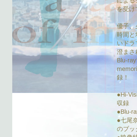
による
を受けて
優子、
時間と
いドラ
澄まさ
Blu-r
memor
録！
●Hi-
収録
●Blu
●七尾
のブッ