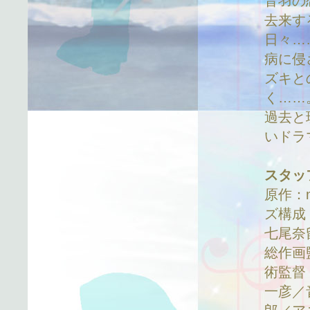
音羽の
去来す
日々…
病に侵
ズキと
く……
過去と
いドラ
スタッ
原作：
ズ構成
七尾奈
総作画
術監督
一彦／