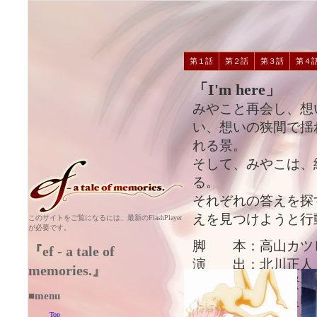
第１話
第２話
第３話
第４
「I'm here」
みやこと再会し、想
い、想いの狭間で揺
れる景。
そして、みやこは、
る。
それぞれの答えを探
えを見つけようと行
このサイトをご覧になるには、最新のFlashPlayer
が必要です。
脚 本：高山カツ
『ef - a tale of
演 出：北川正人
memories.』
絵コンテ：石倉賢一
■menu
作画監督：伊藤良明
Top