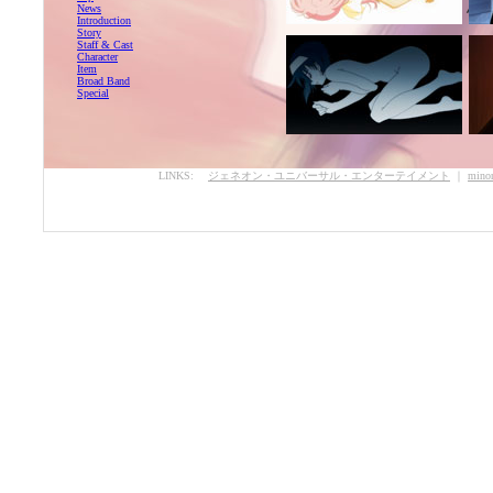
美術監督：加藤 恵
News
Introduction
Story
Staff & Cast
Character
Item
Broad Band
Special
LINKS:
ジェネオン・ユニバーサル・エンターテイメント
｜
minor