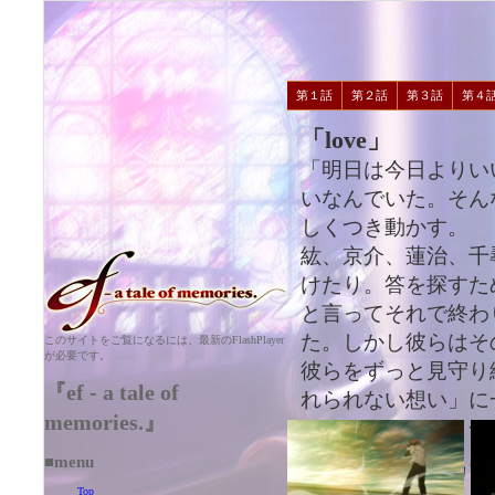
第１話
第２話
第３話
第４
「love」
「明日は今日よりい
いなんでいた。そん
しくつき動かす。
紘、京介、蓮治、千
けたり。答を探すた
と言ってそれで終わ
た。しかし彼らはそ
このサイトをご覧になるには、最新のFlashPlayer
が必要です。
彼らをずっと見守り
『ef - a tale of
れられない想い」に
memories.』
す。それは、もう一
■menu
脚 本：高山カツ
Top