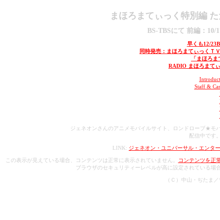
まほろまてぃっく特別編 た
BS-TBSにて 前編：10/17
早くも12/23
同時発売：まほろまてぃっくＴＶシ
「まほろまてぃ
RADIO まほろま
Introd
Staff &
ジェネオンさんのアニメモバイルサイト、ロンドローブ★モ
配信中です
LINK:
ジェネオン・ユニバーサル・エンタ
この表示が見えている場合、コンテンツは正常に表示されていません。
コンテンツを正常に
ブラウザのセキュリティーレベルが高に設定されている場合は、
（Ｃ）中山・ぢたま／