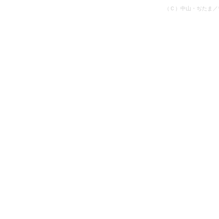
（Ｃ）中山・ぢたま／