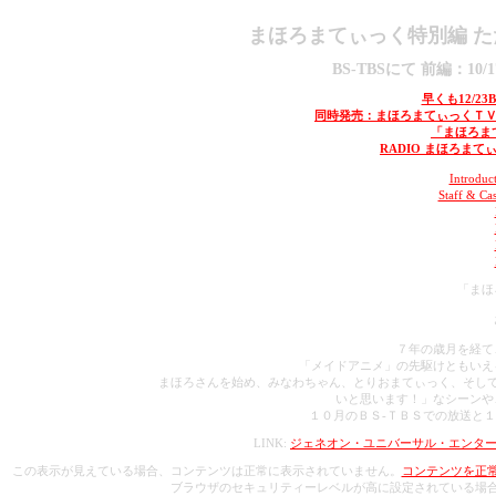
まほろまてぃっく特別編 た
BS-TBSにて 前編：10/17
早くも12/23
同時発売：まほろまてぃっくＴＶシ
「まほろまてぃ
RADIO まほろま
Introd
Staff &
「まほ
７年の歳月を経て
「メイドアニメ」の先駆けともいえ
まほろさんを始め、みなわちゃん、とりおまてぃっく、そし
いと思います！」なシーンや
１０月のＢＳ-ＴＢＳでの放送と
LINK:
ジェネオン・ユニバーサル・エンタ
この表示が見えている場合、コンテンツは正常に表示されていません。
コンテンツを正常に
ブラウザのセキュリティーレベルが高に設定されている場合は、