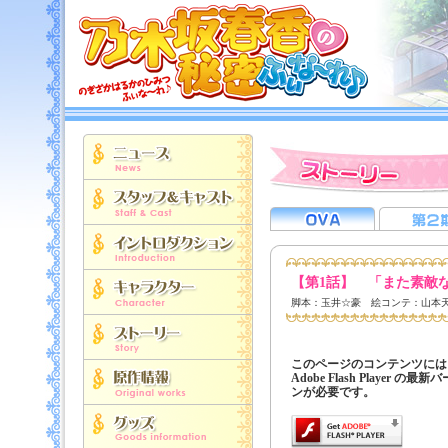
【第1話】 「また素敵
脚本：玉井☆豪 絵コンテ：山本天
このページのコンテンツには
Adobe Flash Player の最
ンが必要です。