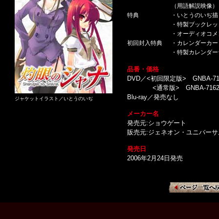
（用語解説映像）
特典
・いとうのいぢ描
・特製ブックレッ
・オーディオコメ
初回封入特典
・カレンダーカード
・特製カレンダー
品番・価格
DVD／<初回限定版> GNBA-7
<通常版> GNBA-7162
Blu-ray／発売なし
ジャケットイラスト／いとうのいぢ
メーカー名
発売元:ショウゲート
販売元:ジェネオン・ユニバー
発売日
2006年2月24日発売