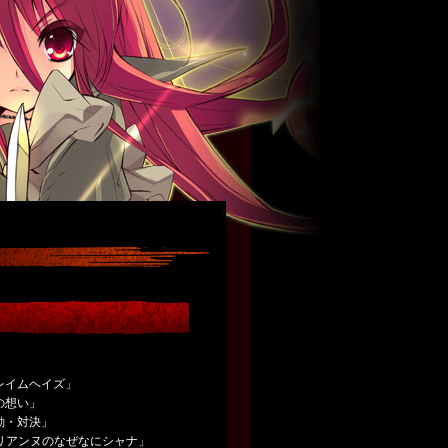
レイムヘイズ」
の想い」
動・対決」
リアンヌのなぜなにシャナ」