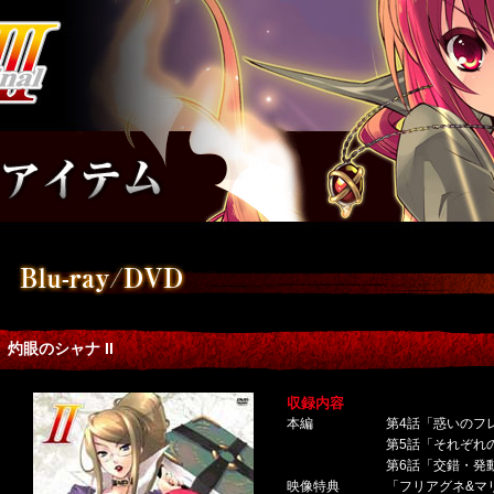
灼眼のシャナ II
収録内容
本編
第4話「惑いのフ
第5話「それぞれ
第6話「交錯・発
映像特典
「フリアグネ&マ