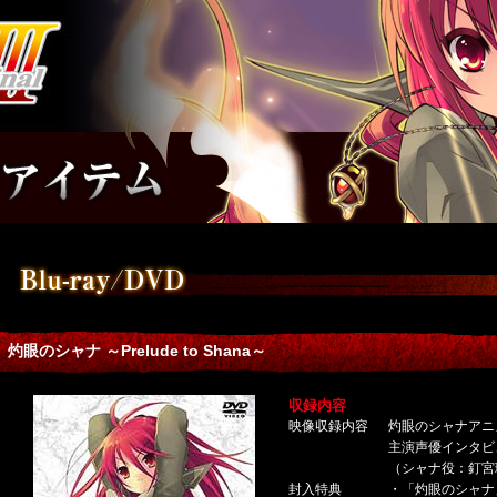
灼眼のシャナ ～Prelude to Shana～
収録内容
映像収録内容
灼眼のシャナアニ
主演声優インタビ
（シャナ役：釘宮
封入特典
・「灼眼のシャナ