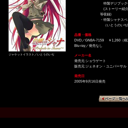
特製デジブック
(ストーリー紹介
等収録)
・特製シャナスペ
（いとうのいぢ
品番・価格
DVD／GNBA-7159 ￥1,260（
Blu-ray／発売なし
ジャケットイラスト／いとうのいぢ
メーカー名
発売元:ショウゲート
販売元:ジェネオン・ユニバーサル
発売日
2005年9月16日発売