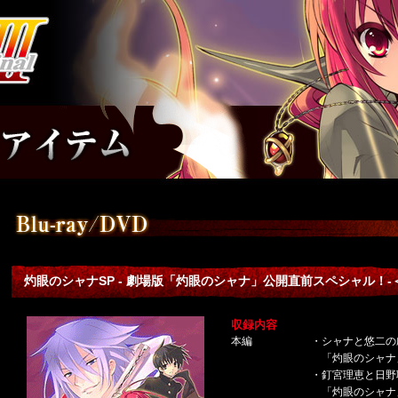
灼眼のシャナSP - 劇場版「灼眼のシャナ」公開直前スペシャル！
収録内容
本編
・シャナと悠二の
「灼眼のシャナ
・釘宮理恵と日野
「灼眼のシャナ