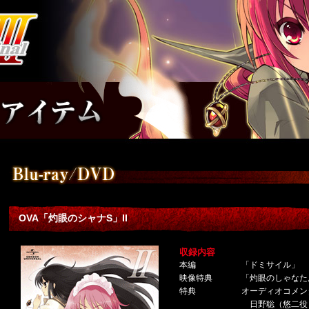
OVA「灼眼のシャナS」II
収録内容
本編
「ドミサイル」
映像特典
「灼眼のしゃなたん
特典
オーディオコメン
日野聡（悠二役