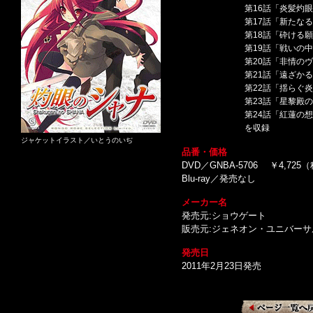
第16話「炎髪灼
第17話「新たな
第18話「砕ける
第19話「戦いの
第20話「非情の
第21話「遠ざか
第22話「揺らぐ
第23話「星黎殿
第24話「紅蓮の
を収録
ジャケットイラスト／いとうのいぢ
品番・価格
DVD／GNBA-5706 ￥4,725
Blu-ray／発売なし
メーカー名
発売元:ショウゲート
販売元:ジェネオン・ユニバー
発売日
2011年2月23日発売