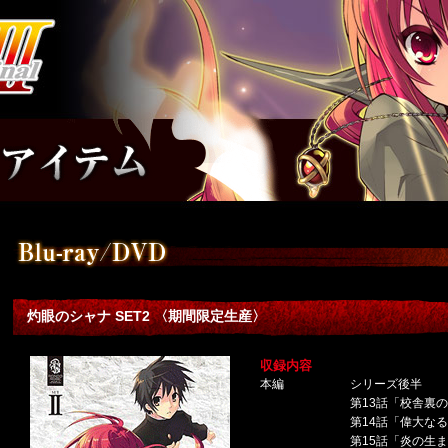
灼眼のシャナ SET2 〈期間限定生産〉
収録内容
本編
シリーズ後半
第13話「校舎裏
第14話「偉大な
第15話「炎の生