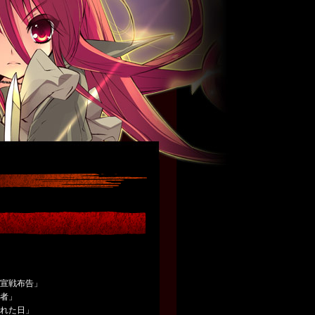
の宣戦布告」
る者」
まれた日」