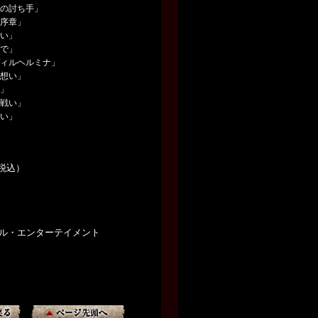
眼の討ち手」
る序章」
願い」
中で」
ヴィルヘルミナ」
る想い」
炎」
の戦い」
想い」
（税込）
サル・エンターテイメント