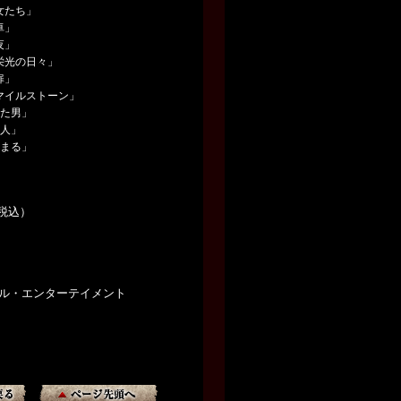
女たち」
卓」
夜」
栄光の日々」
扉」
マイルストーン」
きた男」
二人」
始まる」
（税込）
サル・エンターテイメント