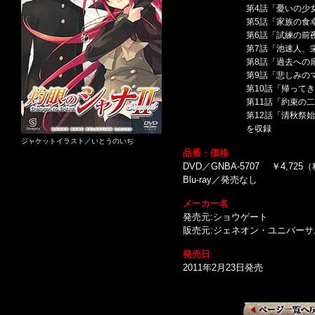
第4話「憂いの少
第5話「家族の食
第6話「試練の前
第7話「池速人、
第8話「過去への
第9話「悲しみの
第10話「帰って
第11話「約束の
第12話「清秋祭
を収録
ジャケットイラスト／いとうのいぢ
品番・価格
DVD／GNBA-5707 ￥4,725
Blu-ray／発売なし
メーカー名
発売元:ショウゲート
販売元:ジェネオン・ユニバー
発売日
2011年2月23日発売