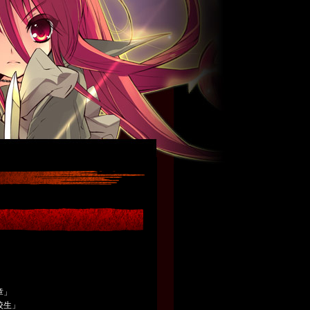
」
章」
校生」