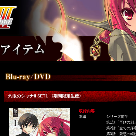
灼眼のシャナII SET1 〈期間限定生産〉
収録内容
本編
シリーズ前半
第1話「再びの刻
第2話「全ての序
第3話「疑惑の転