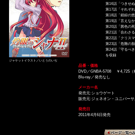
第16話「つきせ
第17話「それぞ
第18話「錯綜の
第19話「言えな
第20話「茜色の
第21話「合わさ
第22話「クリス
第23話「危難の
第24話「守るべ
を収録
ジャケットイラスト／いとうのいぢ
品番・価格
DVD／GNBA-5708 ￥4,725
Blu-ray／発売なし
メーカー名
発売元:ショウゲート
販売元:ジェネオン・ユニバー
発売日
2011年4月6日発売