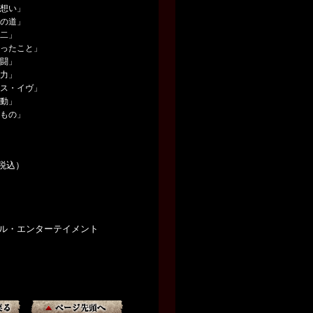
ぬ想い」
れの道」
悠二」
かったこと」
死闘」
る力」
マス・イヴ」
胎動」
きもの」
（税込）
サル・エンターテイメント