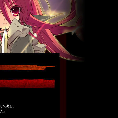
そして兆し」
恋人」