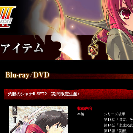
灼眼のシャナII SET2 〈期間限定生産〉
収録内容
本編
シリーズ後半
第13話「収束、
第14話「永遠の
第15話「覚醒」