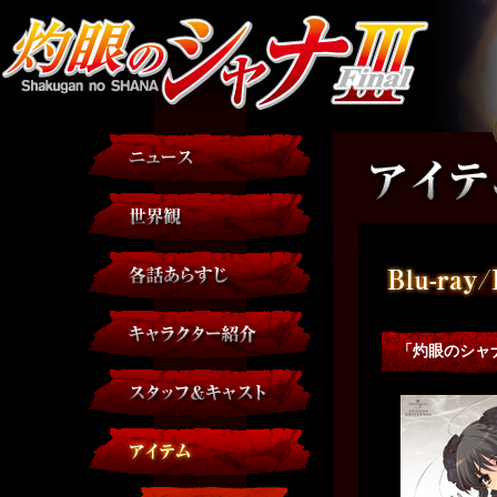
「灼眼のシャナⅢ-