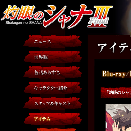
「灼眼のシャナⅢ