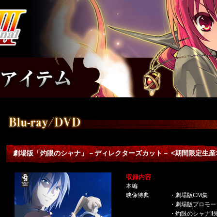
劇場版「灼眼のシャナ」－ディレクターズカット－ <期間限定生産
収録内容
本編
映像特典
・劇場版CM集
・劇場版プロモー
・灼眼のシャナI