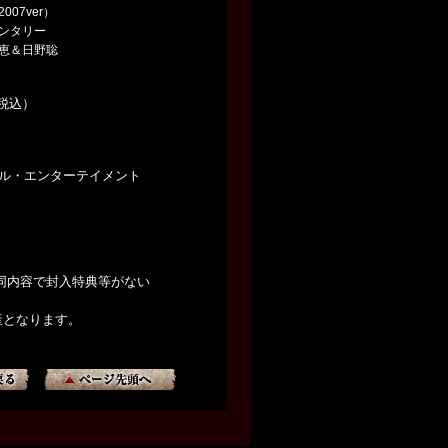
07ver）
ンタリー
恵＆日野聡
（税込）
サル・エンターテイメント
53と同内容で封入特典等がない
産となります。