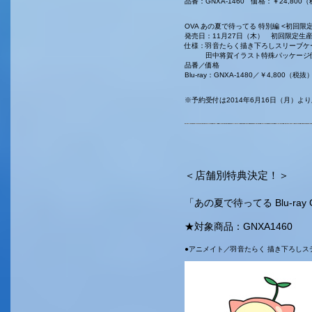
品番：GNXA-1460 価格：￥24,800
OVA あの夏で待ってる 特別編 <初回限
発売日：11月27日（木） 初回限定生
仕様：羽音たらく描き下ろしスリーブケ
田中将賀イラスト特殊パッケージ
品番／価格
Blu-ray：GNXA-1480／￥4,800（税
※予約受付は2014年6月16日（月）よ
＜店舗別特典決定！＞
「あの夏で待ってる Blu-ra
★対象商品：GNXA1460
●アニメイト／羽音たらく 描き下ろしス