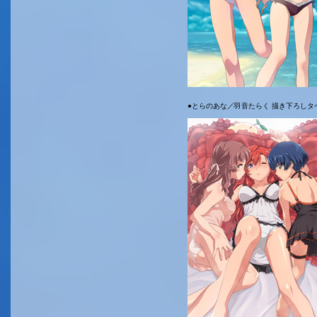
●とらのあな／羽音たらく 描き下ろしタ