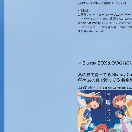
品番GNCA-0349／ 価格1200円＋税
<収録曲>
1.季節のシャッター（オープニングテー
アーティスト：Ray、作詞：KOTOK
2.point at infinity（エンディングテーマ
アーティスト：やなぎなぎ、作詞：やな
3,4.各instrumental
＜Blu-ray BOX＆OVA詳
あの夏で待ってる Blu-ray C
OVA あの夏で待ってる 特
あの夏で待ってる Blu-ray Complete 