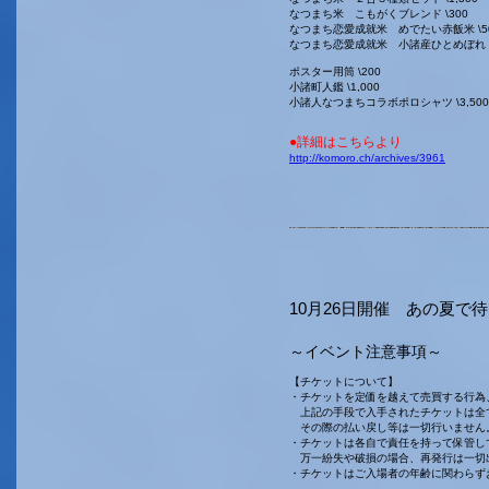
なつまち米 こもがくブレンド \300
なつまち恋愛成就米 めでたい赤飯米 \5
なつまち恋愛成就米 小諸産ひとめぼれ \
ポスター用筒 \200
小諸町人鑑 \1,000
小諸人なつまちコラボポロシャツ \3,5
●詳細はこちらより
http://komoro.ch/archives/3961
10月26日開催 あの夏
～イベント注意事項～
【チケットについて】
・チケットを定価を越えて売買する行為
上記の手段で入手されたチケットは全
その際の払い戻し等は一切行いません
・チケットは各自で責任を持って保管し
万一紛失や破損の場合、再発行は一切
・チケットはご入場者の年齢に関わらず