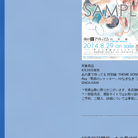
対象商品
8月29日発売
あの夏で待ってる 特別編 -THEME SONG
Ray「季節のシャッター」/やなぎなぎ「point 
GNCA-0349
＊特典は数に限りがございます。各店舗
＊一部販売店、通販サイトではお取り扱
ご予約、ご購入、詳細については事前に