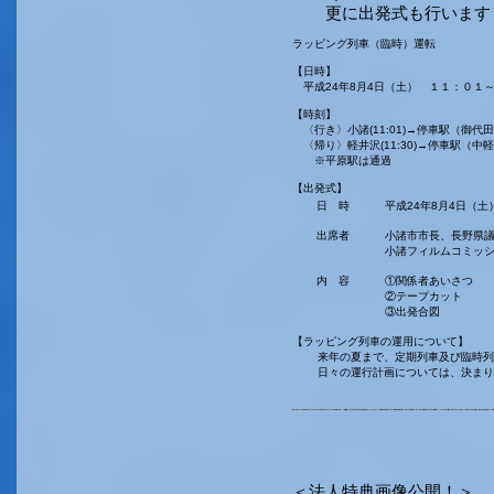
更に出発式も行います
ラッピング列車（臨時）運転
【日時】
平成24年8月4日（土） １１：０１
【時刻】
〈行き〉小諸(11:01)→停車駅（御代田
〈帰り〉軽井沢(11:30)→停車駅（中軽
※平原駅は通過
【出発式】
日 時
平成24年8月4日（
出席者
小諸市市長、長野県
小諸フィルムコミッシ
内 容
①関係者あいさつ
②テープカット
③出発合図
【ラッピング列車の運用について】
来年の夏まで、定期列車及び臨時列車
日々の運行計画については、決まり次
＜法人特典画像公開！＞