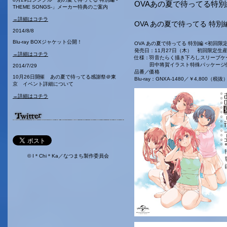
OVAあの夏で待ってる特
THEME SONGS-」メーカー特典のご案内
→詳細はコチラ
OVA あの夏で待ってる 特
2014/8/8
Blu-ray BOXジャケット公開！
OVA あの夏で待ってる 特別編 <初回限
発売日：11月27日（木） 初回限定生
→詳細はコチラ
仕様：羽音たらく描き下ろしスリーブケ
田中将賀イラスト特殊パッケージ
2014/7/29
品番／価格
10月26日開催 あの夏で待ってる感謝祭＠東
Blu-ray：GNXA-1480／￥4,800（税
京 イベント詳細について
→詳細はコチラ
© I＊Chi＊Ka／なつまち製作委員会