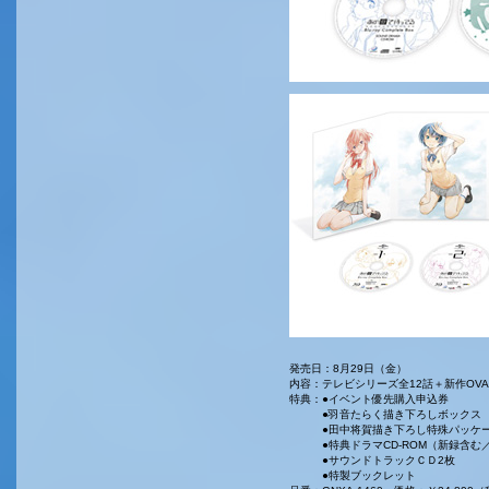
発売日：8月29日（金）
内容：テレビシリーズ全12話＋新作OV
特典：●イベント優先購入申込券
●羽音たらく描き下ろしボックス
●田中将賀描き下ろし特殊パッケー
●特典ドラマCD-ROM（新録含む／
●サウンドトラックＣＤ2枚
●特製ブックレット