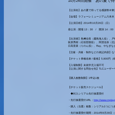
10月26日開催 あの夏
【公演名】あの夏で待ってる感謝祭＠東
【会場】ラフォーレミュージアム六本木
【公演日程】2014年10月26日（日）
昼公演：開場 13：30 / 開演 14：0
【出演者】島﨑信長（霧島海人役）、戸
荻原秀樹（石垣哲朗役）、阿澄佳奈（北
日高里菜（りのん役）、Ray、やなぎな
【主催・共催・制作などの表記内容】な
【チケット券種名称 / 価格】5,800円（
【入場制限】未就学児入場不可
【公演に関する問合せ先】TLCユーザーサポー
【購入枚数制限】1申込1枚
【チケット販売スケジュール】
◆封入シリアル先行抽選受付
・先行抽選受付URL：
http://www.cnpla
・購入（当選）枚数：シリアル1つにつき
・先行抽選受付期間：2014年8月29日（金