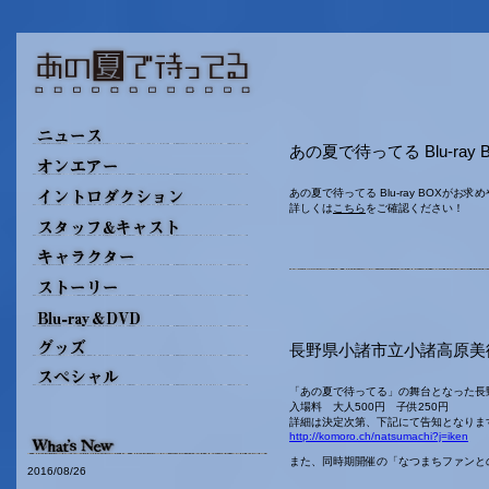
あの夏で待ってる Blu-ray
あの夏で待ってる Blu-ray BOXが
詳しくは
こちら
をご確認ください！
長野県小諸市立小諸高原美
「あの夏で待ってる」の舞台となった長
入場料 大人500円 子供250円
詳細は決定次第、下記にて告知となりま
http://komoro.ch/natsumachi?j=iken
また、同時期開催の「なつまちファンと
2016/08/26