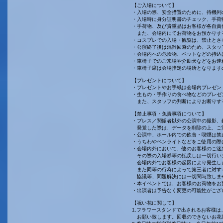
【ご入場について】
・入場の際、安全措置のために、待機列
・入場時に身分証明書のチェック、手荷
・手荷物、及び貴重品はお客様が各自責
また、会場内にてお荷物をお預かりす
・コスプレでの入場・観覧は、禁止とさ
・公演終了後は混雑回避のため、スタッ
・会場内への危険物、ペットなどの持込
・車椅子でのご来場や介助犬などをお連れす
・車椅子席は会場指定の場所となります
【プレゼントについて】
・プレゼントやお手紙は会場内プレゼン
・生もの・手作りの食べ物などのプレゼ
また、スタッフの判断によりお断りす
【禁止事項・免責事項について】
・プレス／関係者以外の公演中の撮影、
発覚した際は、データを削除の上、ご
・公演中、ホール内での飲食・喫煙は禁
・うちわやペンライトなどをご使用の際
・会場内外において、他のお客様のご迷
その際の入場券等の払戻しは一切行い
会場内外でお客様の起因により発生し
また同等の行為によって第三者に対す
協議等、問題解決には一切関与致しま
・本イベントでは、お客様のお荷物をお
・出演者は予告なく変更の可能性がござ
【祝い花に関して】
1.フラワースタンドで出されるお客様
お願い致します。回収のできないお花