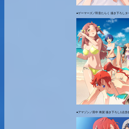
●ゲーマーズ／羽音たらく 描き下ろしタ
●アマゾン／田中 将賀 描き下ろし1点