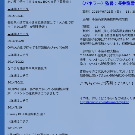
あの夏で待ってる Blu-ray BOX ９月７日発売！
〈パネラー〉監督：長井龍雪
→詳細はコチラ
〈日時〉2015年6月21日（日） 13：3
2015/03/31
〈会場〉小諸高原美術館白鳥映雪館
長野県小諸市立小諸高原美術館にて「あの夏で待
ってる2015展」が開催決定！
〈開場〉 13：00
〈料金〉 無料（但し小諸高原美術館入
→詳細はコチラ
〈定員〉 200名（整理券お持ちの方優
※整理券の配布は2015年6月21日10
2014/10/28
※整理券は先着順となります。待機列は9
OVAあの夏で待ってる特別編のジャケ写公開
〈お問合せ〉小諸市観光協会
→詳細はコチラ
〒384-0031 長野県小諸市大手1-6-16 TE
主催 なつまちおもてなしプロジェクト
2014/10/22
協力 なつまち製作委員会 / 市立小
なつまち感謝祭＠東京物販情
皆様からのご意見をお待ちしております
→詳細はコチラ
制作陣に聞いてみたい製作秘話や小諸市
2014/10/21
こちら
からご応募ください！
10月26日開催 あの夏で待ってる感謝祭＠東
京 イベントの注意事項につきまして
その他、詳しくはこちら↓をご確認くだ
→詳細はコチラ
http://komoro.ch/natsumachi?j=iken
2014/8/19
Blu-ray BOX展開写真公開！
→詳細はコチラ
2014/8/12
8月29日シングル「あの夏で待ってる 特別編 -