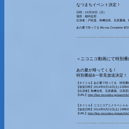
なつまちイベント決定！
日時：10月26日（日）
場所：都内近郊
出演者：戸松遥、島﨑信長、石原夏織、
あの夏で待ってる Blu-ray Comple
＜ニコニコ動画にて特別番
あの夏が帰ってくる！
特別番組&一挙見放送決定！
【タイトル】あの夏で待ってる 特別番
【放送日時】2014年6月14日(土) 21時00
【出演者】島﨑信長、石原夏織、日高里菜
【URL】
http://live.nicovideo.jp/watch
【タイトル】ニコニコアニメスペシャル
【放送日時】2014年6月21日(土) 15時00
【URL】
http://live.nicovideo.jp/watch