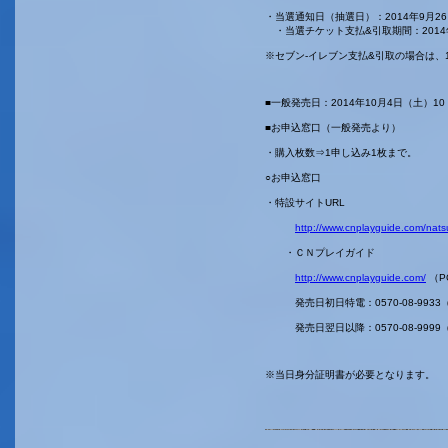
・当選通知日（抽選日）：2014年9月2
・当選チケット支払&引取期間：2014年
※セブン-イレブン支払&引取の場合は、10
■一般発売日：2014年10月4日（土）10
■お申込窓口（一般発売より）
・購入枚数⇒1申し込み1枚まで。
○お申込窓口
・特設サイトURL
http://www.cnplayguide.com/nats
・ＣＮプレイガイド
http://www.cnplayguide.com/
（P
発売日初日特電：0570-08-9933（10
発売日翌日以降：0570-08-9999（
※当日身分証明書が必要となります。