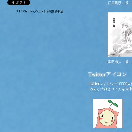
石垣哲朗 前
© I＊Chi＊Ka／なつまち製作委員会
霧島海人 前
twitterフォロワー10
みんな大好きりのんを大中