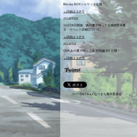
Blu-ray BOXジャケット公開！
→詳細はコチラ
2014/7/29
10月26日開催 あの夏で待ってる感謝祭＠東
京 イベント詳細について
→詳細はコチラ
2014/7/2
OVA あの夏で待ってる 特別編 PV 公開！
→詳細はコチラ
© I＊Chi＊Ka／なつまち製作委員会