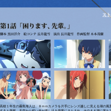
高校１年生の霧島海人は、８ｍｍカメラを片手にレンズ越しに見える湖の風
すると突然、天空から眩い光が差し込み突風にさらされ、そのまま湖に落ち