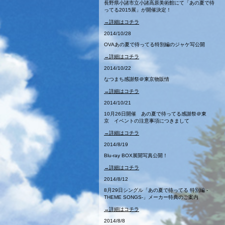
長野県小諸市立小諸高原美術館にて「あの夏で待
ってる2015展」が開催決定！
→詳細はコチラ
2014/10/28
OVAあの夏で待ってる特別編のジャケ写公開
→詳細はコチラ
2014/10/22
なつまち感謝祭＠東京物販情
→詳細はコチラ
2014/10/21
10月26日開催 あの夏で待ってる感謝祭＠東
京 イベントの注意事項につきまして
→詳細はコチラ
2014/8/19
Blu-ray BOX展開写真公開！
→詳細はコチラ
2014/8/12
8月29日シングル「あの夏で待ってる 特別編 -
THEME SONGS-」メーカー特典のご案内
→詳細はコチラ
2014/8/8