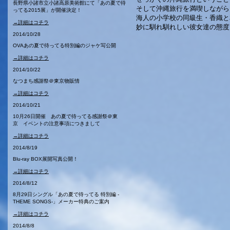
長野県小諸市立小諸高原美術館にて「あの夏で待
そして沖縄旅行を満喫しながら
ってる2015展」が開催決定！
海人の小学校の同級生・香織と
→詳細はコチラ
妙に馴れ馴れしい彼女達の態度
2014/10/28
OVAあの夏で待ってる特別編のジャケ写公開
→詳細はコチラ
2014/10/22
なつまち感謝祭＠東京物販情
→詳細はコチラ
2014/10/21
10月26日開催 あの夏で待ってる感謝祭＠東
京 イベントの注意事項につきまして
→詳細はコチラ
2014/8/19
Blu-ray BOX展開写真公開！
→詳細はコチラ
2014/8/12
8月29日シングル「あの夏で待ってる 特別編 -
THEME SONGS-」メーカー特典のご案内
→詳細はコチラ
2014/8/8