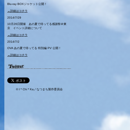
Blu-ray BOXジャケット公開！
→詳細はコチラ
2014/7/29
10月26日開催 あの夏で待ってる感謝祭＠東
京 イベント詳細について
→詳細はコチラ
2014/7/2
OVA あの夏で待ってる 特別編 PV 公開！
→詳細はコチラ
© I＊Chi＊Ka／なつまち製作委員会