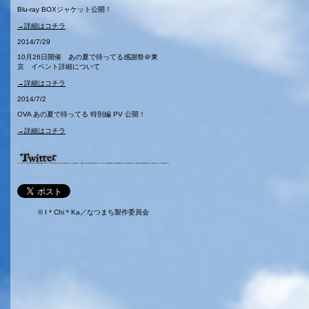
Blu-ray BOXジャケット公開！
→詳細はコチラ
2014/7/29
10月26日開催 あの夏で待ってる感謝祭＠東
京 イベント詳細について
→詳細はコチラ
2014/7/2
OVA あの夏で待ってる 特別編 PV 公開！
→詳細はコチラ
© I＊Chi＊Ka／なつまち製作委員会