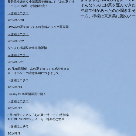
長野県小諸市立小諸高原美術館にて「あの夏で待
そんな２人にお茶を運んできた
ってる2015展」が開催決定！
沖縄で何があったのか聞き出そ
→詳細はコチラ
一方、檸檬は真奈美に謎のノー
2014/10/28
OVAあの夏で待ってる特別編のジャケ写公開
→詳細はコチラ
2014/10/22
なつまち感謝祭＠東京物販情
→詳細はコチラ
2014/10/21
10月26日開催 あの夏で待ってる感謝祭＠東
京 イベントの注意事項につきまして
→詳細はコチラ
2014/8/19
Blu-ray BOX展開写真公開！
→詳細はコチラ
2014/8/12
8月29日シングル「あの夏で待ってる 特別編 -
THEME SONGS-」メーカー特典のご案内
→詳細はコチラ
2014/8/8