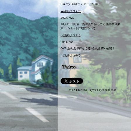
Blu-ray BOXジャケット公開！
→詳細はコチラ
2014/7/29
10月26日開催 あの夏で待ってる感謝祭＠東
京 イベント詳細について
→詳細はコチラ
2014/7/2
OVA あの夏で待ってる 特別編 PV 公開！
→詳細はコチラ
© I＊Chi＊Ka／なつまち製作委員会