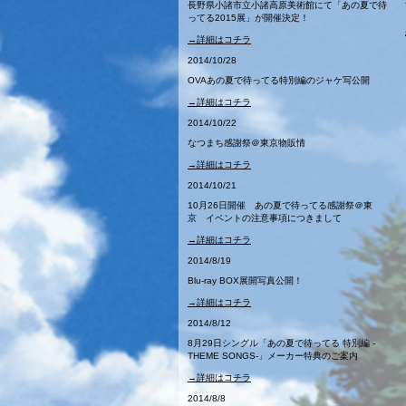
長野県小諸市立小諸高原美術館にて「あの夏で待
ってる2015展」が開催決定！
→詳細はコチラ
2014/10/28
OVAあの夏で待ってる特別編のジャケ写公開
→詳細はコチラ
2014/10/22
なつまち感謝祭＠東京物販情
→詳細はコチラ
2014/10/21
10月26日開催 あの夏で待ってる感謝祭＠東
京 イベントの注意事項につきまして
→詳細はコチラ
2014/8/19
Blu-ray BOX展開写真公開！
→詳細はコチラ
2014/8/12
8月29日シングル「あの夏で待ってる 特別編 -
THEME SONGS-」メーカー特典のご案内
→詳細はコチラ
2014/8/8