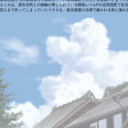
エミカは、原生住民との接触が禁じられている開発レベルFの辺境惑星で生
恋人まで作ってしまっていたイチカを、銀河連盟の法律で裁かれる前に連れ