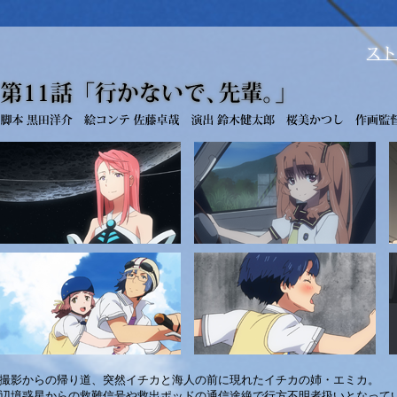
撮影からの帰り道、突然イチカと海人の前に現れたイチカの姉・エミカ。
辺境惑星からの救難信号や救出ポッドの通信途絶で行方不明者扱いとなって