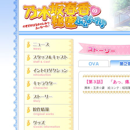
【第３話】 「あっ、痛
脚本：玉井☆豪 絵コンテ：稲垣