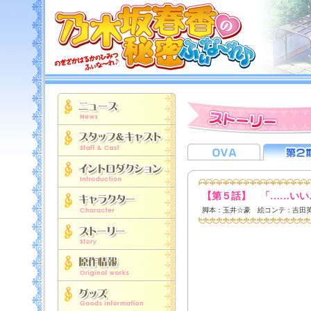
【第５話】 「……いい
脚本：玉井☆豪 絵コンテ：吉田