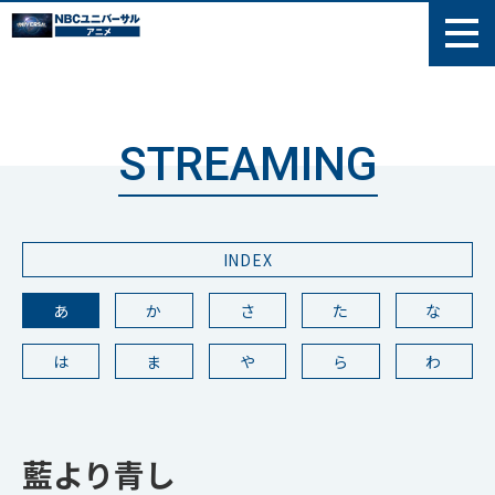
STREAMING
INDEX
あ
か
さ
た
な
は
ま
や
ら
わ
藍より青し