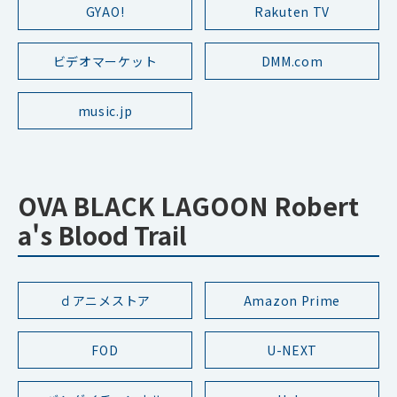
GYAO!
Rakuten TV
ビデオマーケット
DMM.com
music.jp
OVA BLACK LAGOON Robert
a's Blood Trail
ｄアニメストア
Amazon Prime
FOD
U-NEXT