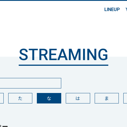
LINEUP
STREAMING
た
な
は
ま