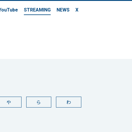
YouTube
STREAMING
NEWS
X
や
ら
わ