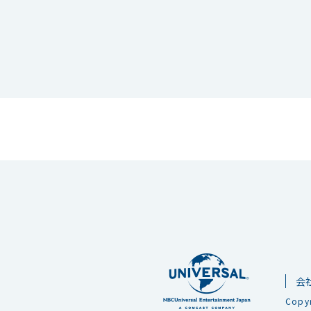
会
Copyr