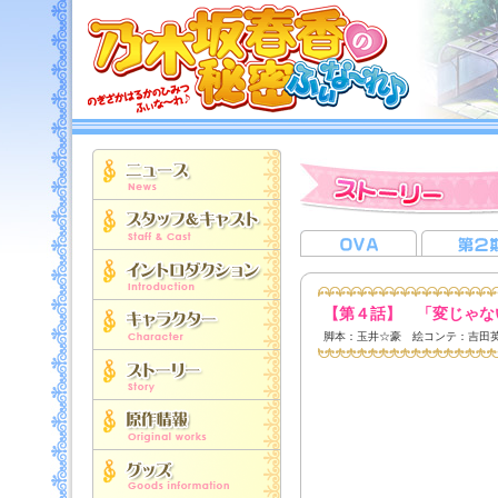
【第４話】 「変じゃな
脚本：玉井☆豪 絵コンテ：吉田英