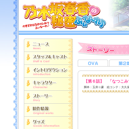
【第６話】 「なつこみ
脚本：玉井☆豪 絵コンテ：大久