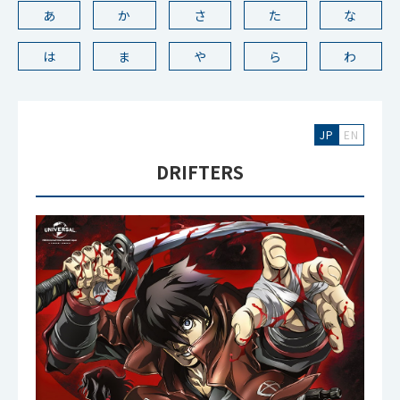
あ
か
さ
た
な
は
ま
や
ら
わ
JP
EN
DRIFTERS