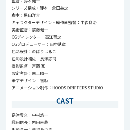
監督：鈴木健一
シリーズ構成・脚本：倉田英之
脚本：黒田洋介
キャラクターデザイン・総作画監督：中森良治
美術監督：舘藤健一
CGディレクター：高江智之
CGプロデューサー：田中臥竜
色彩設計：のぼりはるこ
色彩設計補佐：長澤諒司
撮影監督：斉藤 寛
設定考証：白土晴一
筆字デザイン：雪駄
アニメーション制作：HOODS DRIFTERS STUDIO
CAST
島津豊久：中村悠一
織田信長：内田直哉
那須与一：斎賀みつき