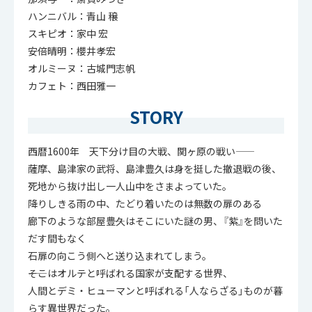
ハンニバル：青山 穣
スキピオ：家中 宏
安倍晴明：櫻井孝宏
オルミーヌ：古城門志帆
カフェト：西田雅一
STORY
西暦1600年 天下分け目の大戦、関ヶ原の戦い――
薩摩、島津家の武将、島津豊久は身を挺した撤退戦の後、
死地から抜け出し一人山中をさまよっていた。
降りしきる雨の中、たどり着いたのは無数の扉のある
廊下のような部屋――豊久はそこにいた謎の男、『紫』を問いた
だす間もなく
石扉の向こう側へと送り込まれてしまう。
――そこはオルテと呼ばれる国家が支配する世界、
人間とデミ・ヒューマンと呼ばれる「人ならざる」ものが暮
らす異世界だった。