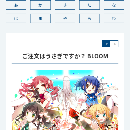
あ
か
さ
た
な
は
ま
や
ら
わ
JP
EN
ご注文はうさぎですか？ BLOOM