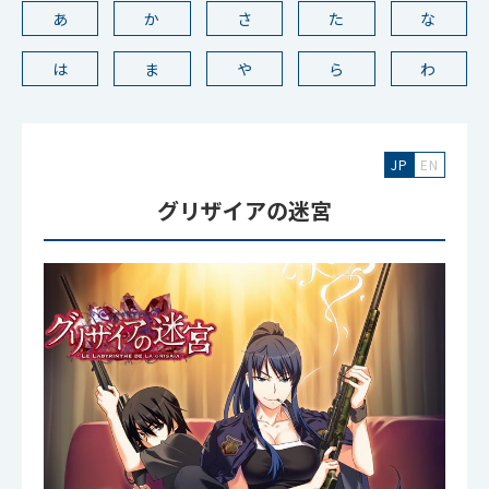
あ
か
さ
た
な
は
ま
や
ら
わ
JP
EN
グリザイアの迷宮