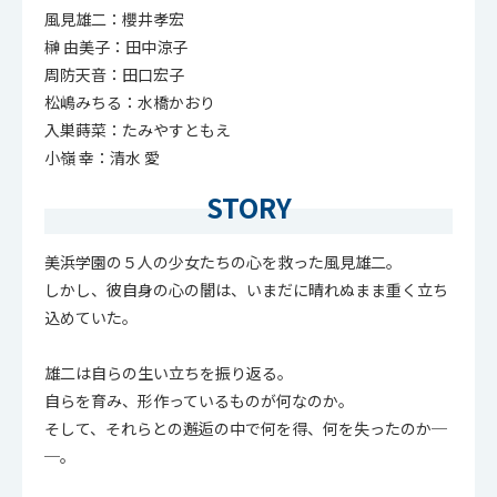
風見雄二：櫻井孝宏
榊 由美子：田中涼子
周防天音：田口宏子
松嶋みちる：水橋かおり
入巣蒔菜：たみやすともえ
小嶺 幸：清水 愛
STORY
美浜学園の５人の少女たちの心を救った風見雄二。
しかし、彼自身の心の闇は、いまだに晴れぬまま重く立ち
込めていた。
雄二は自らの生い立ちを振り返る。
自らを育み、形作っているものが何なのか。
そして、それらとの邂逅の中で何を得、何を失ったのか─
─。