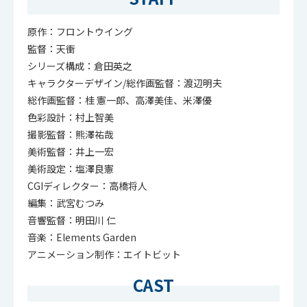
原作：フロントウイング
監督：天衝
シリーズ構成：倉田英之
キャラクターデザイン/総作画監督：渡辺明夫
総作画監督：桂 憲一郎、高澤美佳、米澤優
色彩設計：村上智美
撮影監督：熊澤祐哉
美術監督：井上一宏
美術設定：塩澤良憲
CGIディレクター：高橋将人
編集：武宮むつみ
音響監督：明田川 仁
音楽：Elements Garden
アニメーション制作：エイトビット
CAST