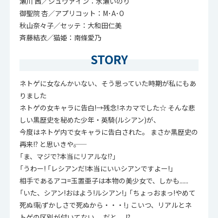
瀬川 茜／シュヴァイン：水瀬いのり
御聖院 杏／アプリコット：M･A･O
秋山奈々子／セッテ：大和田仁美
斉藤結衣／猫姫：南條愛乃
STORY
ネトゲに女なんかいない、そう思っていた時期が私にもあ
りました
ネトゲの女キャラに告白!→残念!ネカマでした☆ そんな悲
しい黒歴史を秘めた少年・英騎(ルシアン)が、
今度はネトゲ内で女キャラに告白された。 まさか黒歴史の
再来!? と思いきや――。
「ま、マジで?本当にリアルな!?」
「うわー! 「レシアンだ!本当にいいシアンですよー!」
相手であるアコ=玉置亜子は本物の美少女で、しかも......
「いた、シアン!おはよう!ルシアン!」 「ちょっおまっ!やめて
死ぬ!恥ずかしさで死ぬから・・・!」 こいつ、リアルとネ
トゲの区別が付いてない......だと......!?