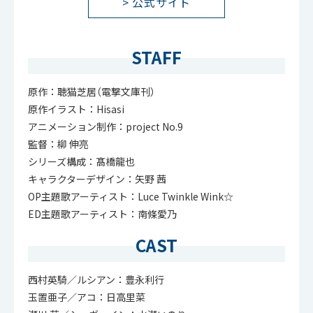
> 公式サイト
STAFF
原作：聴猫芝居（電撃文庫刊）
原作イラスト：Hisasi
アニメーション制作：project No.9
監督：柳 伸亮
シリーズ構成：髙橋龍也
キャラクターデザイン：矢野 茜
OP主題歌アーティスト：Luce Twinkle Wink☆
ED主題歌アーティスト：南條愛乃
CAST
西村英騎／ルシアン：豊永利行
玉置亜子／アコ：日高里菜