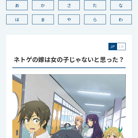
あ
か
さ
た
な
は
ま
や
ら
わ
JP
EN
ネトゲの嫁は女の子じゃないと思った？